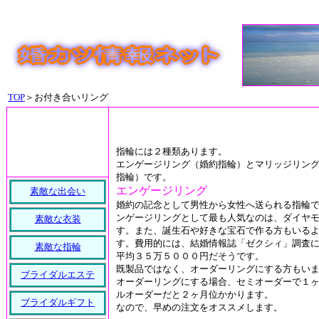
TOP
＞お付き合いリング
指輪には２種類あります。
エンゲージリング（婚約指輪）とマリッジリン
指輪）です。
エンゲージリング
素敵な出会い
婚約の記念として男性から女性へ送られる指輪
ンゲージリングとして最も人気なのは、ダイヤ
素敵な衣装
す。また、誕生石や好きな宝石で作る方もいる
す。費用的には、結婚情報誌「ゼクシィ」調査
素敵な指輪
平均３５万５０００円だそうです。
既製品ではなく、オーダーリングにする方もい
ブライダルエステ
オーダーリングにする場合、セミオーダーで１
ルオーダーだと２ヶ月位かかります。
ブライダルギフト
なので、早めの注文をオススメします。