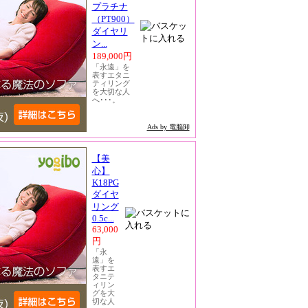
プラチナ
（PT900）
ダイヤリ
ン...
189,000円
「永遠」を
表すエタニ
ティリング
を大切な人
へ･･･。
Ads by 電脳卸
【美
心】
K18PG
ダイヤ
リング
0.5c...
63,000
円
「永
遠」を
表すエ
タニテ
ィリン
グを大
切な人