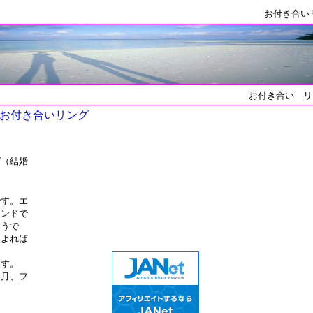
お付き合い
お付き合い リ
お付き合いリング
グ（結婚
です。エ
モンドで
ようで
によれば
ます。
ヶ月、フ