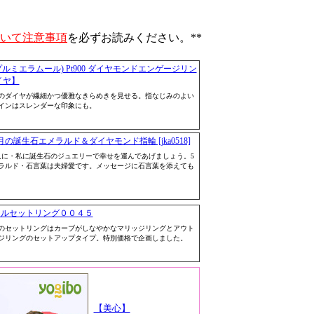
いて注意事項
を必ずお読みください。**
mour(プルミエラムール) Pt900 ダイヤモンドエンゲージリン
イヤ】
のダイヤが繊細かつ優雅なきらめきを見せる。指なじみのよい
インはスレンダーな印象にも。
の誕生石エメラルド＆ダイヤモンド指輪 [jka0518]
人に・私に誕生石のジュエリーで幸せを運んであげましょう。5
ラルド・石言葉は夫婦愛です。メッセージに石言葉を添えても
ナルセットリング００４５
のセットリングはカーブがしなやかなマリッジリングとアウト
ジリングのセットアップタイプ。特別価格で企画しました。
【美心】