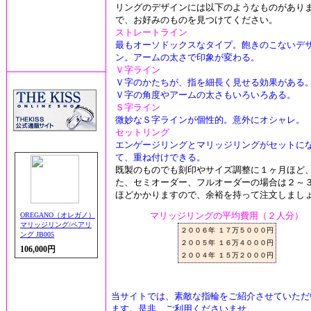
リングのデザインには以下のようなものがあり
で、お好みのものを見つけてください。
ストレートライン
最もオーソドックスなタイプ。飽きのこないデ
ン。アームの太さで印象が変わる。
Ｖ字ライン
Ｖ字のかたちが、指を細長く見せる効果がある
Ｖ字の角度やアームの太さもいろいろある。
Ｓ字ライン
微妙なＳ字ラインが個性的。意外にオシャレ。
セットリング
エンゲージリングとマリッジリングがセットに
て、重ね付けできる。
既製のものでも刻印やサイズ調整に１ヶ月ほど
た、セミオーダー、フルオーダーの場合は２～
ほどかかりますので、余裕を持って注文しまし
マリッジリングの平均費用（２人分）
OREGANO（オレガノ）
マリッジリング/ペアリ
２００６年
１７万５０００円
ング JB005
２００５年
１６万４０００円
106,000円
２００４年
１５万２０００円
当サイトでは、素敵な指輪をご紹介させていただ
ます。是非、ご利用くださいませ。