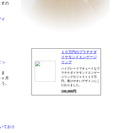
ますの
ザイ
。
１０万円のプラチナダ
イヤモンドエンゲージ
なっ
リング
ハイグレードでキュートなプ
、ま
ラチナダイヤモンドエンゲー
ジリングがジャスト１０万
３ヶ月
円。着けやすいデザインにこ
ょう。
だわりました。
100,000円
いており