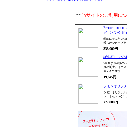
**
当サイトのご利用につ
Premier a
グ 【ピンクダ
斜線に並んだ３つ
滑らかなカーブラ
338,000円
誕生石リング5月
5月生まれのあの
月の誕生石はエメ
ステキですね。
19,845円
シモンオリジ
シモンオリジナル
レートなエンゲー
277,000円