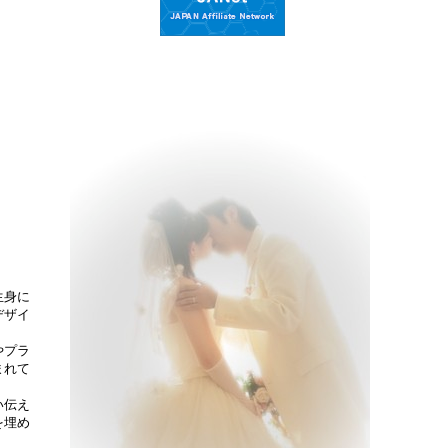
生身に
デザイ
やプラ
まれて
い伝え
を埋め