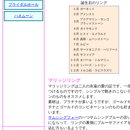
誕生石のリング
ブライダルホール
１月
ガーネット
２月
アメシスト
ハネムーン
アクアマリン・サンゴ
３月
ブラッドストーン
４月
ダイヤモンド
５月
ヒスイ・エメラルド
６月
真珠・ムーンストーン
７月
ルビー
８月
サードオニクス・ぺリドート
９月
サファイア
１０月
オパール・トルマリン
１１月
トパーズ・シトリン
１２月
トルコ石・ラピスラズリ
マリッジリング
マリッジリングは二人の永遠の愛の証です。一
つけるものですので、シンプルで飽きのこない
ンのものをオススメします。
素材は、プラチナが多いようですが、ゴールド
チナとゴールドのコンビネーションのものも好
います。
サムシングフォー
の一つサムシングブルーの言
にならって、リングの裏側にブルーサファイア
込む方もいるようです。