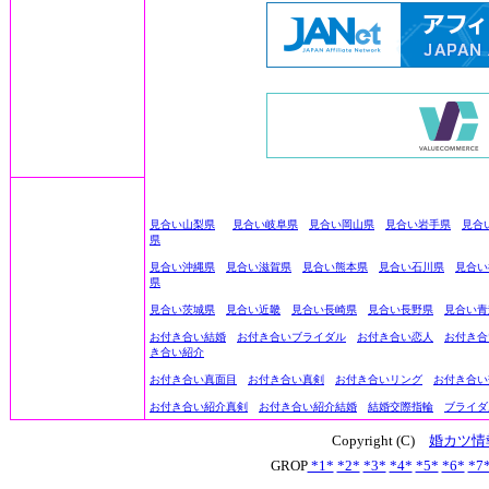
見合い山梨県
見合い岐阜県
見合い岡山県
見合い岩手県
見合
県
見合い沖縄県
見合い滋賀県
見合い熊本県
見合い石川県
見合い
県
見合い茨城県
見合い近畿
見合い長崎県
見合い長野県
見合い青
お付き合い結婚
お付き合いブライダル
お付き合い恋人
お付き合
き合い紹介
お付き合い真面目
お付き合い真剣
お付き合いリング
お付き合い
お付き合い紹介真剣
お付き合い紹介結婚
結婚交際指輪
ブライダ
Copyright (C)
婚カツ情
GROP
*1*
*2*
*3*
*4*
*5*
*6*
*7