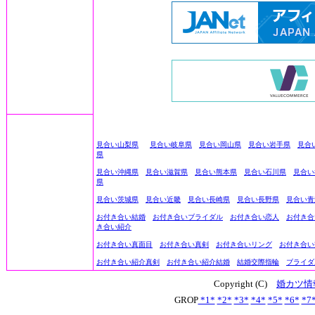
見合い山梨県
見合い岐阜県
見合い岡山県
見合い岩手県
見合
県
見合い沖縄県
見合い滋賀県
見合い熊本県
見合い石川県
見合い
県
見合い茨城県
見合い近畿
見合い長崎県
見合い長野県
見合い青
お付き合い結婚
お付き合いブライダル
お付き合い恋人
お付き合
き合い紹介
お付き合い真面目
お付き合い真剣
お付き合いリング
お付き合い
お付き合い紹介真剣
お付き合い紹介結婚
結婚交際指輪
ブライダ
Copyright (C)
婚カツ情
GROP
*1*
*2*
*3*
*4*
*5*
*6*
*7