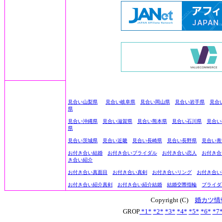
見合い山梨県
見合い岐阜県
見合い岡山県
見合い岩手県
見合
県
見合い沖縄県
見合い滋賀県
見合い熊本県
見合い石川県
見合い
県
見合い茨城県
見合い近畿
見合い長崎県
見合い長野県
見合い青
お付き合い結婚
お付き合いブライダル
お付き合い恋人
お付き合
き合い紹介
お付き合い真面目
お付き合い真剣
お付き合いリング
お付き合い
お付き合い紹介真剣
お付き合い紹介結婚
結婚交際指輪
ブライダ
Copyright (C)
婚カツ情
GROP
*1*
*2*
*3*
*4*
*5*
*6*
*7