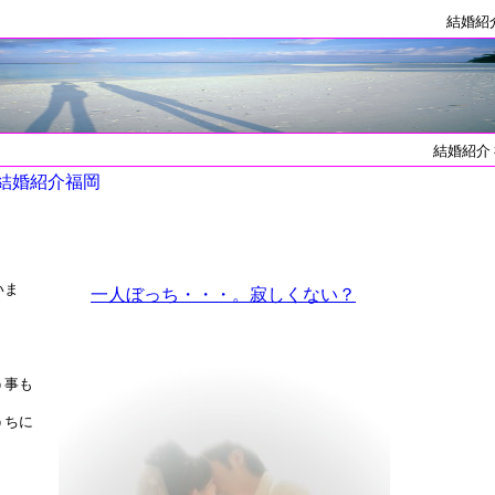
結婚紹
結婚紹介
結婚紹介福岡
いま
一人ぼっち・・・。寂しくない？
う事も
うちに