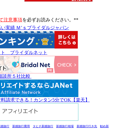
て注意事項
を必ずお読みください。**
い実績 Ｍ’ｓブライダルジャパン
イト ブライダルネット
相談所５社比較
料請求できる！カンタン5分でOK【楽天】
新婚旅行
新婚旅行費用
タヒチ新婚旅行
新婚旅行相場
新婚旅行行き先
勧め新