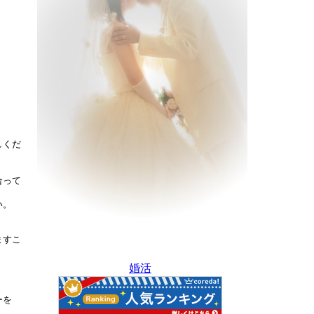
しくだ
合って
い。
ますこ
婚活
ーを