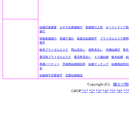
結婚式披露宴
おすすめ新婚旅行
新婚旅行人気
オーストラリア新
旅行
情報新婚旅行
再婚子連れ
真面目結婚相手
ブライダルエステ静岡
相手
岐阜ブライダルエステ
岡山見合い
徳島見合い
沖縄結婚式
熟年
鹿児島ブライダルエステ
鹿児島見合い
４０歳結婚
栃木結婚
結
再婚パーティー
茨城県結婚相談所
結婚マッチング
結婚相談所比
女
結婚相手恋愛相手
恋愛結婚相談
Copyright (C)
婚カツ情
GROP
*1*
*2*
*3*
*4*
*5*
*6*
*7