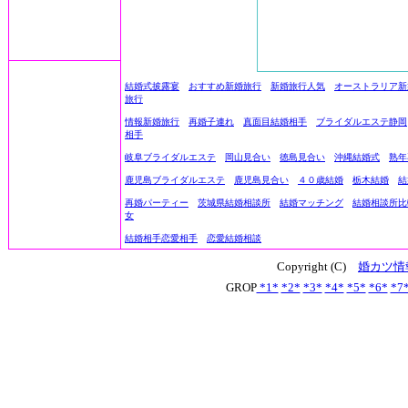
結婚式披露宴
おすすめ新婚旅行
新婚旅行人気
オーストラリア新
旅行
情報新婚旅行
再婚子連れ
真面目結婚相手
ブライダルエステ静岡
相手
岐阜ブライダルエステ
岡山見合い
徳島見合い
沖縄結婚式
熟年
鹿児島ブライダルエステ
鹿児島見合い
４０歳結婚
栃木結婚
結
再婚パーティー
茨城県結婚相談所
結婚マッチング
結婚相談所比
女
結婚相手恋愛相手
恋愛結婚相談
Copyright (C)
婚カツ情
GROP
*1*
*2*
*3*
*4*
*5*
*6*
*7