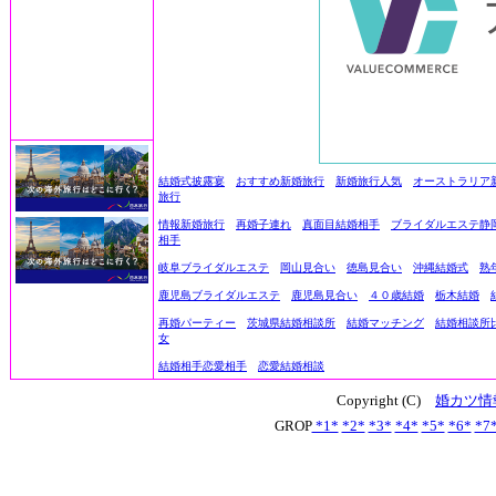
結婚式披露宴
おすすめ新婚旅行
新婚旅行人気
オーストラリア
旅行
情報新婚旅行
再婚子連れ
真面目結婚相手
ブライダルエステ静
相手
岐阜ブライダルエステ
岡山見合い
徳島見合い
沖縄結婚式
熟
鹿児島ブライダルエステ
鹿児島見合い
４０歳結婚
栃木結婚
再婚パーティー
茨城県結婚相談所
結婚マッチング
結婚相談所
女
結婚相手恋愛相手
恋愛結婚相談
Copyright (C)
婚カツ情
GROP
*1*
*2*
*3*
*4*
*5*
*6*
*7