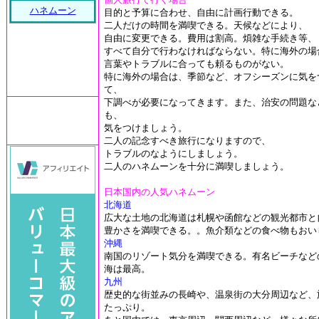
ハネムーン
目的と予算に合わせ、自由に計画行動できる。
二人だけの時間を満喫できる。天候などにより、
自由に変更できる。費用は割高。煩雑な手続き等、
すべて自分で行わなければならない。特に海外の場
言葉やトラブルに合っても頼るものがない。
特に海外の場合は、季節など、オフシーズンに気を
て、
下調べが必要になってきます。また、治安の問題な
も、
気をつけましょう。
二人の記念すべき旅行になりますので、
トラブルのなようにしましょう。
二人のハネムーンを十分に満喫しましょう。
日本国内の人気ハネムーン
北海道
広大な土地の北海道は札幌や函館などの観光都市と
豊かさを満喫できる。。魚介類などの食べ物もおい
沖縄
南国のリゾート気分を満喫できる。有名ビーチなど
海は最高。
九州
歴史的な街並みの長崎や、温泉街の大分周辺など、
たっぷり。