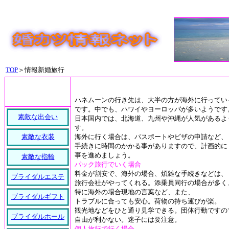
TOP
＞情報新婚旅行
ハネムーンの行き先は、大半の方が海外に行ってい
です。中でも、ハワイやヨーロッパが多いようです
素敵な出会い
日本国内では、北海道、九州や沖縄が人気があるよ
す。
素敵な衣装
海外に行く場合は、パスポートやビザの申請など、
手続きに時間のかかる事がありますので、計画的に
事を進めましょう。
素敵な指輪
パック旅行でいく場合
料金が割安で、海外の場合、煩雑な手続きなどは、
ブライダルエステ
旅行会社がやってくれる。添乗員同行の場合が多く
特に海外の場合現地の言葉など、また、
ブライダルギフト
トラブルに合っても安心。荷物の持ち運びが楽。
観光地などをひと通り見学できる。団体行動ですの
ブライダルホール
自由が利かない。迷子には要注意。
個人旅行で行く場合