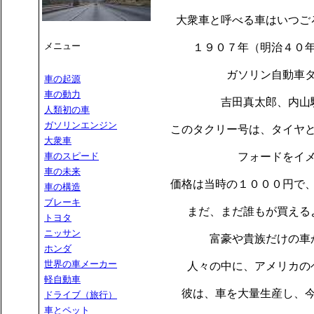
大衆車
と呼べる車はいつご
メニュー
１９０７年（明治４０
ガソリン自動車
車の起源
車の動力
吉田真太郎、内山
人類初の車
ガソリンエンジン
このタクリー号は、タイヤ
大衆車
車のスピード
フォードをイ
車の未来
価格は当時の１０００円で
車の構造
ブレーキ
まだ、まだ誰もが買える
トヨタ
ニッサン
富豪や貴族だけの車
ホンダ
世界の車メーカー
人々の中に、アメリカの
軽自動車
彼は、車を大量生産し、
ドライブ（旅行）
車とペット