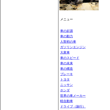
メニュー
車の起源
車の動力
人類初の車
ガソリンエンジン
大衆車
車のスピード
車の未来
車の構造
ブレーキ
トヨタ
ニッサン
ホンダ
世界の車メーカー
軽自動車
ドライブ（旅行）