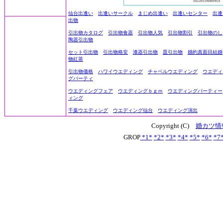
仙台出逢い
出逢いサークル
まじめ出逢い
出逢いセンター
出逢
出物
引出物カタログ
引出物食器
引出物人気
引出物割引
引出物のし
陶器引出物
セット引出物
引出物格安
漆器引出物
皿引出物
婚約真面目結婚
物紅茶
引出物価格
ハワイウエディング
チャペルウエディング
ウエディ
グパーティ
ウエディングフェア
ウエディングｂｇｍ
ウエディングパーティー
ィング
千葉ウエディング
ウエディング仙台
ウエディング演出
Copyright (C)
婚カツ情
GROP
*1*
*2*
*3*
*4*
*5*
*6*
*7