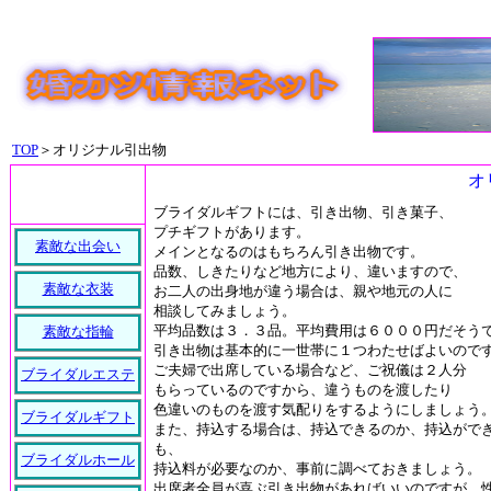
TOP
＞オリジナル引出物
オ
ブライダルギフトには、引き出物、引き菓子、
プチギフトがあります。
素敵な出会い
メインとなるのはもちろん引き出物です。
品数、しきたりなど地方により、違いますので、
素敵な衣装
お二人の出身地が違う場合は、親や地元の人に
相談してみましょう。
平均品数は３．３品。平均費用は６０００円だそう
素敵な指輪
引き出物は基本的に一世帯に１つわたせばよいので
ご夫婦で出席している場合など、ご祝儀は２人分
ブライダルエステ
もらっているのですから、違うものを渡したり
色違いのものを渡す気配りをするようにしましょう
ブライダルギフト
また、持込する場合は、持込できるのか、持込がで
も、
ブライダルホール
持込料が必要なのか、事前に調べておきましょう。
出席者全員が喜ぶ引き出物があればいいのですが、