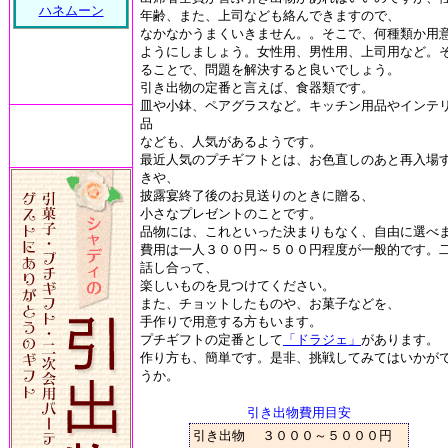
ハネムーン
年齢、また、上司なども絡んできますので、
なかなかうまくいきません。。そこで、何種類か用
ようにしましょう。女性用、男性用、上司用など。
ることで、問題を解決すると良いでしょう。
引き出物の定番と言えば、食器類です。
皿や小鉢、ペアグラスなど。キッチン用品やインテ
品
なども、人気があるようです。
最近人気のプチギフトとは、お色直しのあと再入場
きや、
披露宴終了後のお見送りのときに贈る、
小さなプレゼントのことです。
品物には、これといった決まりもなく、自由に選べ
費用は一人３００円～５００円程度が一般的です。
話し合って、
楽しいものを見つけてください。
また、チョットしたものや、お菓子などを、
手作りで用意する方もいます。
プチギフトの定番として
「ドラジェ」
があります。
作り方も、簡単です。是非、挑戦してみてはいかが
うか。
引き出物費用目安
引き出物
３０００～５０００円