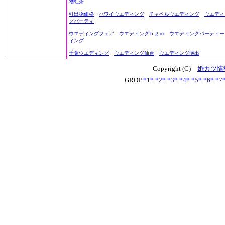
物紅茶
引出物価格
ハワイウエディング
チャペルウエディング
ウエディ
グパーティ
ウエディングフェア
ウエディングｂｇｍ
ウエディングパーティー
ィング
千葉ウエディング
ウエディング仙台
ウエディング演出
Copyright (C)
婚カツ情
GROP
*1*
*2*
*3*
*4*
*5*
*6*
*7