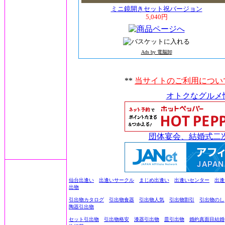
ミニ鏡開きセット祝バージョン
5,040円
Ads by 電脳卸
**
当サイトのご利用につい
オトクなグルメ
団体宴会、結婚式二
仙台出逢い
出逢いサークル
まじめ出逢い
出逢いセンター
出逢
出物
引出物カタログ
引出物食器
引出物人気
引出物割引
引出物のし
陶器引出物
セット引出物
引出物格安
漆器引出物
皿引出物
婚約真面目結婚