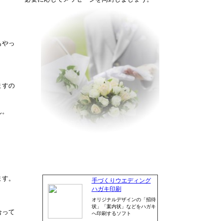
もやっ
ますの
ん。
。
ます。
手づくりウエディング
ハガキ印刷
オリジナルデザインの「招待
状」「案内状」などをハガキ
合って
へ印刷するソフト