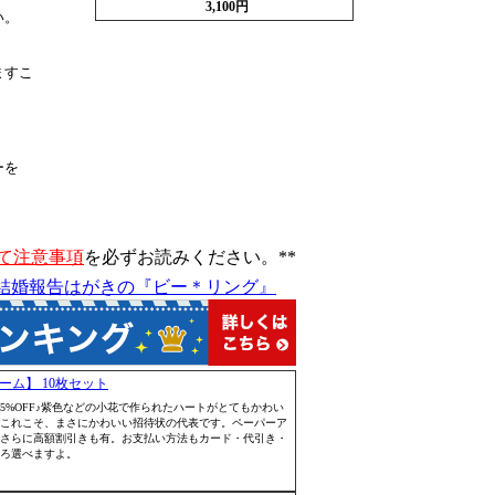
3,100円
い。
ますこ
ーを
て注意事項
を必ずお読みください。**
結婚報告はがきの『ビー＊リング』
ーム】 10枚セット
35円の 25%OFF♪紫色などの小花で作られたハートがとてもかわい
これこそ、まさにかわいい招待状の代表です。ペーパーア
さらに高額割引きも有。お支払い方法もカード・代引き・
ろ選べますよ。