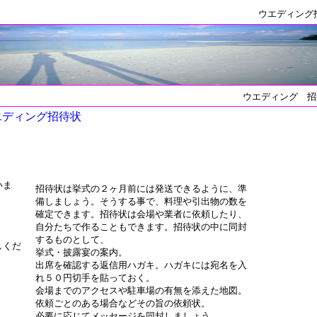
ウエディング
ウエディング 招
エディング招待状
いま
招待状は挙式の２ヶ月前には発送できるように、準
備しましょう。そうする事で、料理や引出物の数を
確定できます。招待状は会場や業者に依頼したり、
自分たちで作ることもできます。招待状の中に同封
するものとして、
しくだ
挙式・披露宴の案内。
出席を確認する返信用ハガキ。ハガキには宛名を入
れ５０円切手を貼っておく。
会場までのアクセスや駐車場の有無を添えた地図。
依頼ごとのある場合などその旨の依頼状。
必要に応じてメッセージを同封しましょう。