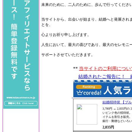
未来のために、二人のために、歩んで行ってくださ
当サイトから、出会いが始まり、結婚へと発展され
とを、
心よりお祈り申し上げます。
人生において、最大の喜びであり、最大のセレモニ
サポートさせていただきます。
**
当サイトのご利用につい
結婚されたご報告に！ 
結婚招待状 【ブル
3,780円 → 2,8
いピンク色の招待状。
イテムを割引き販売。
銀行・郵便などいろい
2,835円