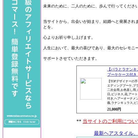
未来のために、二人のために、歩んで行ってくださ
当サイトから、出会いが始まり、結婚へと発展され
とを、
心よりお祈り申し上げます。
人生において、最大の喜びであり、最大のセレモニ
サポートさせていただきます。
【バラとラナンキ
ブーケケース付き
【TOPデザイナーの
エディングブーケ,ブ
二次会用,お色直し用,
日,ビジネス,花,アー
付き,ヘアーオーナメン
薇,ラナンキュラス,ピ
21,000円
**
当サイトのご利用につい
最新ヘアスタイル、人