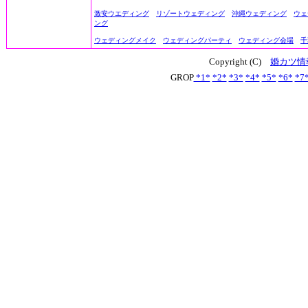
激安ウエディング
リゾートウェディング
沖縄ウェディング
ウェ
ング
ウェディングメイク
ウェディングパーティ
ウェディング会場
千
Copyright (C)
婚カツ情
GROP
*1*
*2*
*3*
*4*
*5*
*6*
*7