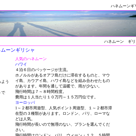
ハネムーンギ
ハネムーン ギリ
ネムーンギリシャ
人気のハネムーン
ハワイ
４泊６日のパッケージが主流。
ホノルルがあるオアフ島だけに滞在するものと、マウ
イ島、カウアイ島、ハワイ島などを組み合わせたもの
るよう
があります。年間を通して温暖で、雨が少ない。
。
飛行時間は７～８時間程度。
うで
費用は１人当たり１０万円～１５万円位です。
ヨーロッパ
1～２都市周遊型、人気ポイント周遊型、１～２都市滞
在型の３種類があります。ロンドン、パリ、ローマな
どは人気。
飛行時間が長いので無理のない、プランを選んでくだ
さい。
、
飛行時間はロンドン、パリ、ウィーン・１２．５時間