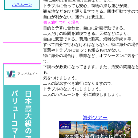
特に海外の場合現地の言葉など、また、
ハネムーン
トラブルに合っても安心。荷物の持ち運びが楽。
観光地などをひと通り見学できる。団体行動ですの
自由が利かない。迷子には要注意。
個人旅行で行く場合
目的と予算に合わせ、自由に計画行動できる。
二人だけの時間を満喫できる。天候などにより、
自由に変更できる。費用は割高。煩雑な手続き等、
すべて自分で行わなければならない。特に海外の場
言葉やトラブルに合っても頼るものがない。
特に海外の場合は、季節など、オフシーズンに気を
て、
下調べが必要になってきます。また、治安の問題な
も、
気をつけましょう。
二人の記念すべき旅行になりますので、
トラブルのなようにしましょう。
二人のハネムーンを十分に満喫しましょう。
海外ツアー