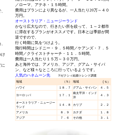
／ローマ、アテネ・１５時間。
費用はプランにより異なるが、一人当たり20万～４０
で、
万円。
オーストラリア・ニュージーランド
かなり広大なので、行きたい所を絞って、１～２都市
に滞在するプランがオススメです。日本とは季節が間
逆ですので、
行く時期に気をつけよう。
合、
飛行時間はシドニー・９．５時間／ケアンズ・７．５
時間／クライストチャーチ・１１．５時間。
つけ
費用は一人当たり１５万～３０万円。
あと海外では、アメリカ、アジア、グアム・サイパ
どに
ン、など様々なところに行っているようです。
人気のハネムーン先
※ゼクシィ結婚トレンド調査
（
地域
（％）
地域
％）
ハワイ
１８．７
グアム・サイパン
４．５
南太平洋・インド
ヨーロッパ
１７．１
４．３
洋
オーストラリア・ニュージー
１４．８
カリブ
２．２
ランド
アメリカ
８．９
カナダ
１．８
アジア
７．６
その他
３．１