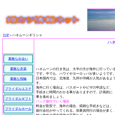
TOP
＞ハネムーンギリシャ
ハ
素敵な出会い
素敵な衣装
ハネムーンの行き先は、大半の方が海外に行ってい
です。中でも、ハワイやヨーロッパが多いようです
日本国内では、北海道、九州や沖縄が人気があるよ
素敵な指輪
す。
海外に行く場合は、パスポートやビザの申請など、
ブライダルエステ
手続きに時間のかかる事がありますので、計画的に
事を進めましょう。
ブライダルギフト
パック旅行でいく場合
料金が割安で、海外の場合、煩雑な手続きなどは、
ブライダルホール
旅行会社がやってくれる。添乗員同行の場合が多く