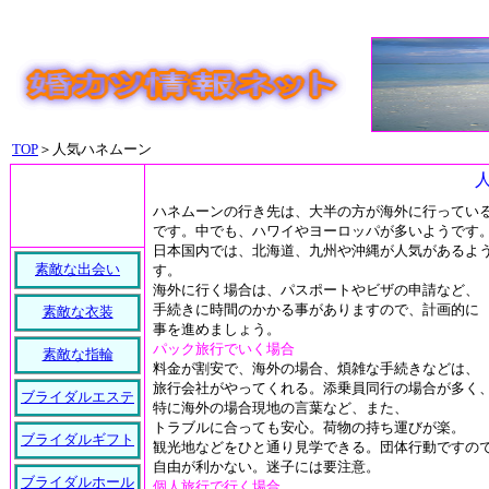
TOP
＞人気ハネムーン
ハネムーンの行き先は、大半の方が海外に行ってい
です。中でも、ハワイやヨーロッパが多いようです
日本国内では、北海道、九州や沖縄が人気があるよ
素敵な出会い
す。
海外に行く場合は、パスポートやビザの申請など、
手続きに時間のかかる事がありますので、計画的に
素敵な衣装
事を進めましょう。
パック旅行でいく場合
素敵な指輪
料金が割安で、海外の場合、煩雑な手続きなどは、
旅行会社がやってくれる。添乗員同行の場合が多く
ブライダルエステ
特に海外の場合現地の言葉など、また、
トラブルに合っても安心。荷物の持ち運びが楽。
ブライダルギフト
観光地などをひと通り見学できる。団体行動ですの
自由が利かない。迷子には要注意。
ブライダルホール
個人旅行で行く場合