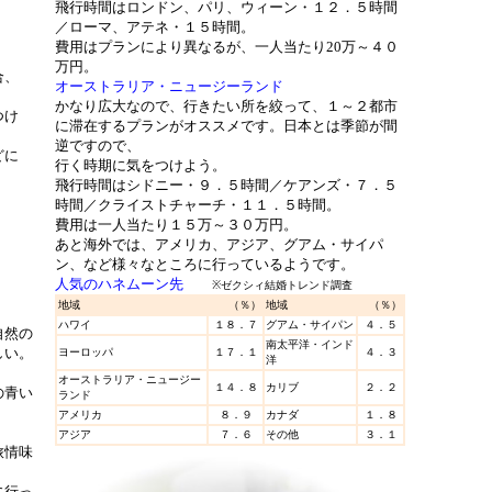
飛行時間はロンドン、パリ、ウィーン・１２．５時間
／ローマ、アテネ・１５時間。
費用はプランにより異なるが、一人当たり20万～４０
万円。
合、
オーストラリア・ニュージーランド
かなり広大なので、行きたい所を絞って、１～２都市
つけ
に滞在するプランがオススメです。日本とは季節が間
逆ですので、
どに
行く時期に気をつけよう。
飛行時間はシドニー・９．５時間／ケアンズ・７．５
時間／クライストチャーチ・１１．５時間。
費用は一人当たり１５万～３０万円。
あと海外では、アメリカ、アジア、グアム・サイパ
ン、など様々なところに行っているようです。
人気のハネムーン先
※ゼクシィ結婚トレンド調査
地域
（％）
地域
（％）
ハワイ
１８．７
グアム・サイパン
４．５
自然の
南太平洋・インド
しい。
ヨーロッパ
１７．１
４．３
洋
オーストラリア・ニュージー
１４．８
カリブ
２．２
の青い
ランド
アメリカ
８．９
カナダ
１．８
アジア
７．６
その他
３．１
旅情味
に行っ