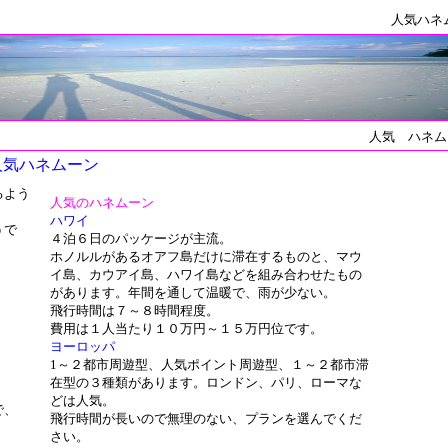
人気ハネ
人気 ハネム
人気ハネムーン
るよう
人気のハネムーン
。
ハワイ
うで
４泊６日のパッケージが主流。
ホノルルがあるオアフ島だけに滞在するものと、マウ
イ島、カウアイ島、ハワイ島などを組み合わせたもの
があります。年間を通して温暖で、雨が少ない。
飛行時間は７～８時間程度。
費用は１人当たり１０万円～１５万円位です。
ヨーロッパ
、
1～２都市周遊型、人気ポイント周遊型、１～２都市滞
在型の３種類があります。ロンドン、パリ、ローマな
どは人気。
で、
飛行時間が長いので無理のない、プランを選んでくだ
さい。