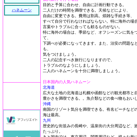
目的と予算に合わせ、自由に計画行動できる。
ハネムーン
二人だけの時間を満喫できる。天候などにより、
自由に変更できる。費用は割高。煩雑な手続き等、
すべて自分で行わなければならない。特に海外の場
言葉やトラブルに合っても頼るものがない。
特に海外の場合は、季節など、オフシーズンに気を
て、
下調べが必要になってきます。また、治安の問題な
も、
気をつけましょう。
二人の記念すべき旅行になりますので、
トラブルのなようにしましょう。
二人のハネムーンを十分に満喫しましょう。
日本国内の人気ハネムーン
北海道
広大な土地の北海道は札幌や函館などの観光都市と
豊かさを満喫できる。。魚介類などの食べ物もおい
沖縄
南国のリゾート気分を満喫できる。有名ビーチなど
海は最高。
九州
歴史的な街並みの長崎や、温泉街の大分周辺など、
たっぷり。
あと国内では、東京周辺、関西周辺など、様々な所